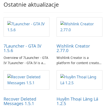
Ostatnie aktualizacje
7Launcher - GTA IV
Wishlink Creator
1.5.6
2.77.0
Overview of 7Launcher - GTA
Wishlink Creator is a
IV 7Launcher - GTA IV is a
platform for content creators
specialized software
designed to monetize their
application designed to
work through built-in brand
optimize the gaming
partnerships and integrated
experience for Grand Theft
tools for content distribution
Auto IV.
and audience engagement.
Recover Deleted
Huyền Thoại Làng Lá
Messages 1.5.1
1.2.5