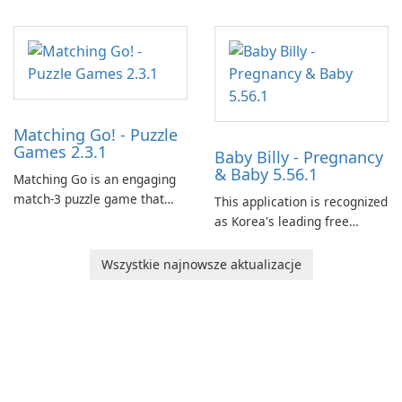
Matching Go! - Puzzle
Games 2.3.1
Baby Billy - Pregnancy
& Baby 5.56.1
Matching Go is an engaging
match-3 puzzle game that
This application is recognized
invites players to join Chloe
as Korea's leading free
and her charming corgi,
platform for pregnancy and
Ollie, on an adventurous
baby tracking, offering
Wszystkie najnowsze aktualizacje
journey across diverse
essential healthcare tips and
landscapes.
doctor-approved articles.