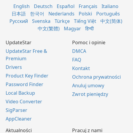
English
Deutsch
Español
Français
Italiano
日本語
한국어
Nederlands
Polski
Português
Русский
Svenska
Türkçe
Tiếng Việt
中文(简体)
中文(繁體)
Magyar
हिन्दी
UpdateStar
Pomoc i opinie
UpdateStar Free &
DMCA
Premium
FAQ
Drivers
Kontakt
Product Key Finder
Ochrona prywatności
Password Finder
Anuluj umowy
Local Backup
Zwrot pieniędzy
Video Converter
SigParser
AppCleaner
Aktualności
Pracuj z nami