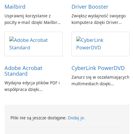
Mailbird
Driver Booster
Usprawnij korzystanie z
Zwiększ wydajność swojego
poczty e-mail dzięki Mailbird
komputera dzięki Driver
by Maryssael.
Booster firmy IObit
Adobe Acrobat
CyberLink PowerDVD
Standard
Zanurz się w oszałamiających
Wydajna edycja plików PDF i
multimediach dzięki
współpraca dzięki
CyberLink PowerDVD
programowi Adobe Acrobat
Standard.
Pliki nie są jeszcze dostępne.
Dodaj je.