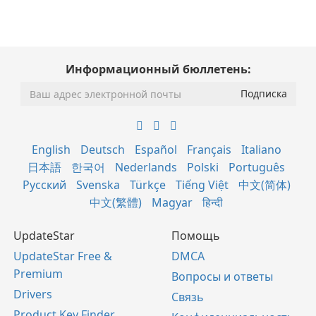
Информационный бюллетень:
English
Deutsch
Español
Français
Italiano
日本語
한국어
Nederlands
Polski
Português
Русский
Svenska
Türkçe
Tiếng Việt
中文(简体)
中文(繁體)
Magyar
हिन्दी
UpdateStar
Помощь
UpdateStar Free &
DMCA
Premium
Вопросы и ответы
Drivers
Связь
Product Key Finder