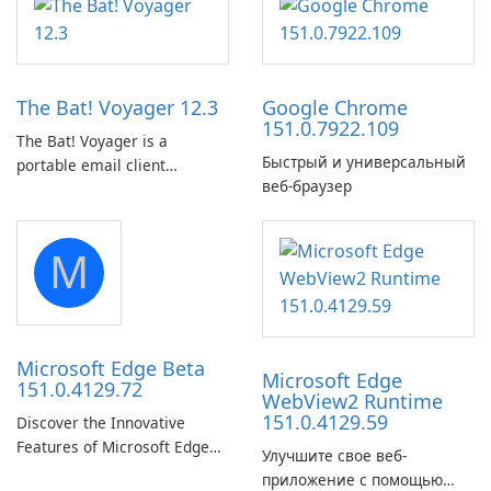
in the woods or even during
utility for saving Amazon
your long commute to work
Prime Video titles and other
by subway?
Amazon web-player content
to local drives in MP4 or MKV.
The Bat! Voyager 12.3
Google Chrome
151.0.7922.109
The Bat! Voyager is a
Быстрый и универсальный
portable email client
веб-браузер
software which you can
launch from any USB or
portable media on any
M
computer running Microsoft
Windows.
Microsoft Edge Beta
Microsoft Edge
151.0.4129.72
WebView2 Runtime
151.0.4129.59
Discover the Innovative
Features of Microsoft Edge
Улучшите свое веб-
Beta: The Future of Web
приложение с помощью