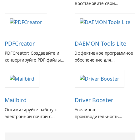
Breitbandmessung от zafaco
Восстановите свои
GmbH!
потерянные воспоминания
с легкостью
PDFCreator
DAEMON Tools Lite
PDFCreator: Создавайте и
Эффективное программное
конвертируйте PDF-файлы с
обеспечение для
легкостью!
виртуальных дисков
Mailbird
Driver Booster
Оптимизируйте работу с
Увеличьте
электронной почтой с
производительность
помощью Mailbird от
вашего ПК с помощью
Maryssael.
Driver Booster от IObit