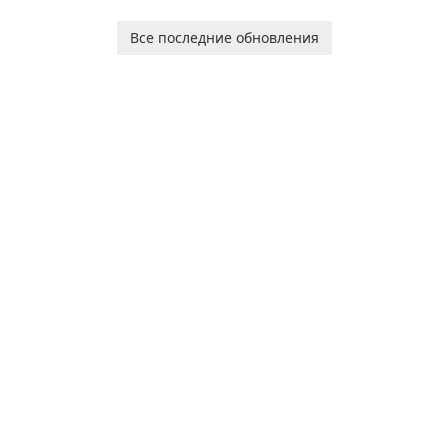
Browsing Microsoft Edge
среды выполнения
Beta, developed by Microsoft
Microsoft Edge WebView2!
Все последние обновления
Corporation, is shaping the
landscape of modern web
browsers with its cutting-
edge features and seamless
user …