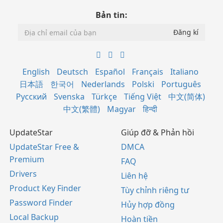
Bản tin:
English
Deutsch
Español
Français
Italiano
日本語
한국어
Nederlands
Polski
Português
Русский
Svenska
Türkçe
Tiếng Việt
中文(简体)
中文(繁體)
Magyar
हिन्दी
UpdateStar
Giúp đỡ & Phản hồi
UpdateStar Free &
DMCA
Premium
FAQ
Drivers
Liên hệ
Product Key Finder
Tùy chỉnh riêng tư
Password Finder
Hủy hợp đồng
Local Backup
Hoàn tiền