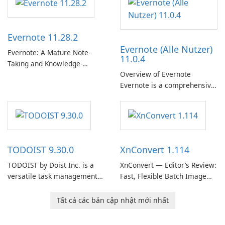
term support channel of the
Thunderbird desktop email
client designed for
Evernote 11.28.2
organizations and users who
Evernote (Alle Nutzer)
need predictable …
Evernote: A Mature Note-
11.0.4
Taking and Knowledge-
Overview of Evernote
Management Platform
Evernote is a comprehensive
Evernote continues as a
note-taking and organization
widely used platform for
software designed to help
capturing, organizing, and
users capture, organize, and
retrieving notes and
access information across
reference materials across
multiple devices.
devices.
TODOIST 9.30.0
XnConvert 1.114
TODOIST by Doist Inc. is a
XnConvert — Editor’s Review:
versatile task management
Fast, Flexible Batch Image
tool designed to help
Converter for Windows,
individuals and teams
macOS and Linux XnConvert
Tất cả các bản cập nhật mới nhất
organize their work and
is a polished, cross-platform
increase productivity.
batch image processor from