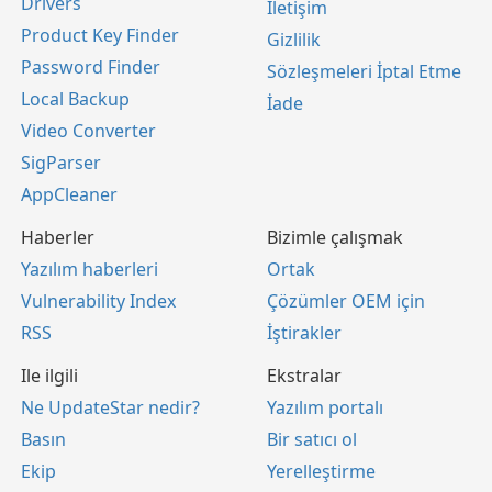
Drivers
İletişim
Product Key Finder
Gizlilik
Password Finder
Sözleşmeleri İptal Etme
Local Backup
İade
Video Converter
SigParser
AppCleaner
Haberler
Bizimle çalışmak
Yazılım haberleri
Ortak
Vulnerability Index
Çözümler OEM için
RSS
İştirakler
Ile ilgili
Ekstralar
Ne UpdateStar nedir?
Yazılım portalı
Basın
Bir satıcı ol
Ekip
Yerelleştirme