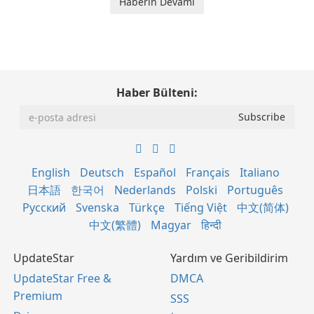
Haberin Devamı
Haber Bülteni:
English
Deutsch
Español
Français
Italiano
日本語
한국어
Nederlands
Polski
Português
Русский
Svenska
Türkçe
Tiếng Việt
中文(简体)
中文(繁體)
Magyar
हिन्दी
UpdateStar
Yardım ve Geribildirim
UpdateStar Free &
DMCA
Premium
SSS