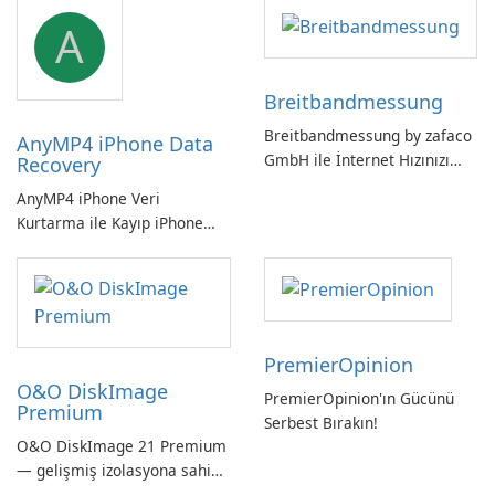
Linux ve Windows
A
ortamlarının sorunsuz
entegrasyonu için
vazgeçilmez bir araç.
Breitbandmessung
Breitbandmessung by zafaco
AnyMP4 iPhone Data
GmbH ile İnternet Hızınızı
Recovery
Kontrol Edin!
AnyMP4 iPhone Veri
Kurtarma ile Kayıp iPhone
Verilerini Kolayca Kurtarın
PremierOpinion
O&O DiskImage
PremierOpinion'ın Gücünü
Premium
Serbest Bırakın!
O&O DiskImage 21 Premium
— gelişmiş izolasyona sahip
güçlü, Alman yapımı tam