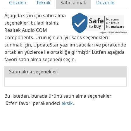
Gözden
Teknik
Satın almak
Düzenle
Aşağıda sizin için satın alma
Safe
No 
scam
seçenekleri bulabilirsiniz
No 
fraud
to 
buy
No 
malware
Realtek Audio COM
supported by UpdateStar.com
Components. Ürün için en iyi lisans seçenekleri
sunmak için, UpdateStar yazılım satıcıları ve perakende
ortakları yüzlerce ile ortaklığa girmiştir. Lütfen aşağıda
favori satın alma seçeneği seçin.
Satın alma seçenekleri
Bu listeden, burada ürünü satın alma seçenekleri
lütfen favori perakendeci
eksik.