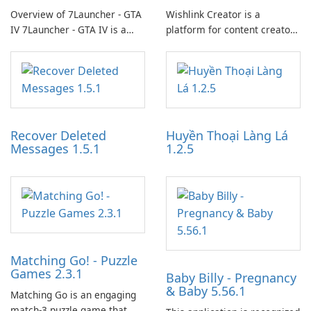
Overview of 7Launcher - GTA
Wishlink Creator is a
IV 7Launcher - GTA IV is a
platform for content creators
specialized software
designed to monetize their
application designed to
work through built-in brand
optimize the gaming
partnerships and integrated
experience for Grand Theft
tools for content distribution
Auto IV.
and audience engagement.
Recover Deleted
Huyền Thoại Làng Lá
Messages 1.5.1
1.2.5
Matching Go! - Puzzle
Games 2.3.1
Baby Billy - Pregnancy
& Baby 5.56.1
Matching Go is an engaging
match-3 puzzle game that