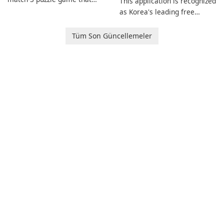
This application is recognized
invites players to join Chloe
as Korea's leading free
and her charming corgi,
platform for pregnancy and
Ollie, on an adventurous
baby tracking, offering
Tüm Son Güncellemeler
journey across diverse
essential healthcare tips and
landscapes.
doctor-approved articles.