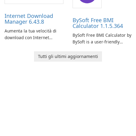
time insights into its
performance.
Internet Download
BySoft Free BMI
Manager 6.43.8
Calculator 1.1.5.364
Aumenta la tua velocità di
BySoft Free BMI Calculator by
download con Internet
BySoft is a user-friendly
Download Manager!
software application
designed to help you
Tutti gli ultimi aggiornamenti
calculate your Body Mass
Index quickly and accurately.