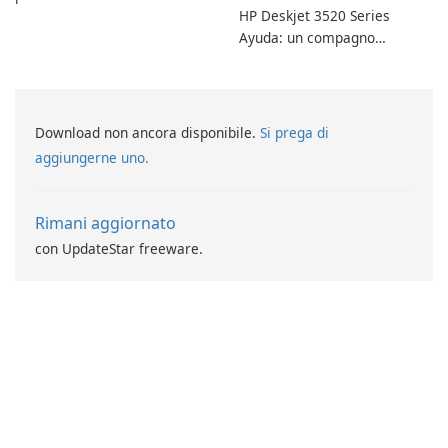
HP Deskjet 3520 Series
schede di Stardock Groupy
Ayuda: un compagno
per le applicazioni Windows.
affidabile per la stampa
Download non ancora disponibile.
Si prega di
aggiungerne uno.
Rimani aggiornato
con UpdateStar freeware.