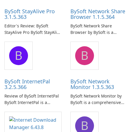
BySoft StayAlive Pro
BySoft Network Share
3.1.5.363
Browser 1.1.5.364
Editor's Review: BySoft
BySoft Network Share
StayAlive Pro BySoft StayAlive
Browser by BySoft is a
Pro is a reliable software
comprehensive software
application designed to
application that allows users
B
B
ensure the continuous and
to easily browse and manage
uninterrupted operation of
shared folders on their
your computer system.
network.
BySoft InternetPal
BySoft Network
3.2.5.366
Monitor 1.3.5.363
Review of BySoft InternetPal
BySoft Network Monitor by
BySoft InternetPal is a
BySoft is a comprehensive
comprehensive software
network monitoring software
application designed to
designed to help businesses
B
monitor your internet
effectively manage their
connection and provide real-
network infrastructure.