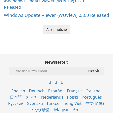
Windows Update Viewer (WUView) 0.8.0 Released
Altre notizie
Newsletter:
English
Deutsch
Español
Français
Italiano
日本語
한국어
Nederlands
Polski
Português
Русский
Svenska
Türkçe
Tiếng Việt
中文(简体)
中文(繁體)
Magyar
हिन्दी