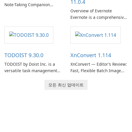
11.0.4
Note-Taking Companion
Overview of Evernote
Evernote, developed by
Evernote is a comprehensive
EverNote Corp., is a versatile
note-taking and organization
note-taking application that
software designed to help
helps users capture ideas,
users capture, organize, and
organize to-do lists, and keep
access information across
track of important
multiple devices.
information.
TODOIST 9.30.0
XnConvert 1.114
TODOIST by Doist Inc. is a
XnConvert — Editor’s Review:
versatile task management
Fast, Flexible Batch Image
tool designed to help
Converter for Windows,
individuals and teams
macOS and Linux XnConvert
모든 최신 업데이트
organize their work and
is a polished, cross-platform
increase productivity.
batch image processor from
XnSoft that balances depth
and simplicity.