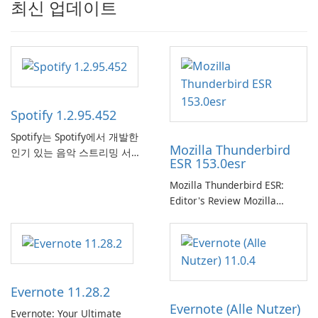
최신 업데이트
Spotify 1.2.95.452
Spotify는 Spotify에서 개발한
Mozilla Thunderbird
인기 있는 음악 스트리밍 서비
ESR 153.0esr
스로, 사용자에게 온라인 청취
를 위한 방대한 노래, 앨범, 재
Mozilla Thunderbird ESR:
생 목록 및 팟캐스트 라이브러
Editor's Review Mozilla
리에 대한 액세스를 제공합니
Thunderbird ESR (Extended
다. 개인화된 추천, 오프라인 청
Support Release) is the long-
취 및 소셜 공유와 같은 기능을
term support channel of the
통해 Spotify는 사용자가 좋아
Thunderbird desktop email
하는 음악을 찾고, 스트리밍하
client designed for
Evernote 11.28.2
고, 즐길 수 있는 원활한 음악
organizations and users who
Evernote (Alle Nutzer)
경험을 제공합니다.
need predictable …
Evernote: Your Ultimate